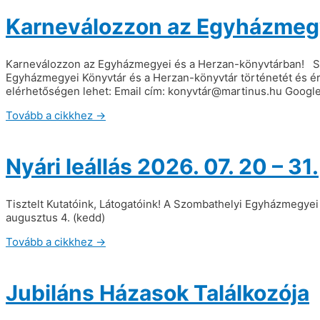
Karneválozzon az Egyházmegy
Karneválozzon az Egyházmegyei és a Herzan-könyvtárban! Sze
Egyházmegyei Könyvtár és a Herzan-könyvtár történetét és ért
elérhetőségen lehet: Email cím: konyvtár@martinus.hu Google
Tovább a cikkhez →
Nyári leállás 2026. 07. 20 – 31.
Tisztelt Kutatóink, Látogatóink! A Szombathelyi Egyházmegyei K
augusztus 4. (kedd)
Tovább a cikkhez →
Jubiláns Házasok Találkozója