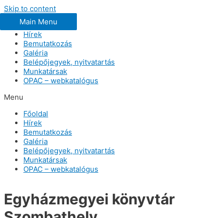
Skip to content
Main Menu
Főoldal
Hírek
Bemutatkozás
Galéria
Belépőjegyek, nyitvatartás
Munkatársak
OPAC – webkatalógus
Menu
Főoldal
Hírek
Bemutatkozás
Galéria
Belépőjegyek, nyitvatartás
Munkatársak
OPAC – webkatalógus
Egyházmegyei könyvtár
Szombathely