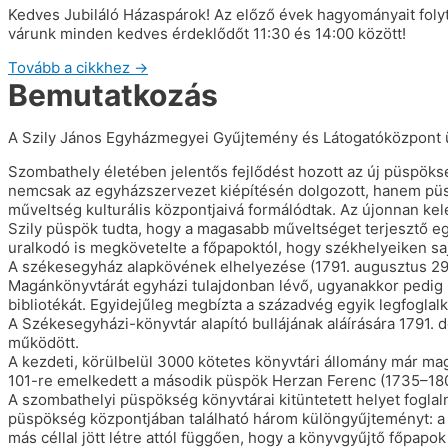
Kedves Jubiláló Házaspárok! Az előző évek hagyományait foly
várunk minden kedves érdeklődőt 11:30 és 14:00 között!
Tovább a cikkhez →
Bemutatkozás
A Szily János Egyházmegyei Gyűjtemény és Látogatóközpont üd
Szombathely életében jelentős fejlődést hozott az új püspöks
nemcsak az egyházszervezet kiépítésén dolgozott, hanem püsp
műveltség kulturális központjaivá formálódtak. Az újonnan kel
Szily püspök tudta, hogy a magasabb műveltséget terjesztő egy
uralkodó is megkövetelte a főpapoktól, hogy székhelyeiken saj
A székesegyház alapkövének elhelyezése (1791. augusztus 29.)
Magánkönyvtárát egyházi tulajdonban lévő, ugyanakkor pedig ny
bibliotékát. Egyidejűleg megbízta a századvég egyik legfoglalk
A Székesegyházi-könyvtár alapító bullájának aláírására 1791. d
működött.
A kezdeti, körülbelül 3000 kötetes könyvtári állomány már mag
101-re emelkedett a második püspök Herzan Ferenc (1735–18
A szombathelyi püspökség könyvtárai kitüntetett helyet fogla
püspökség központjában található három különgyűjteményt: a
más céllal jött létre attól függően, hogy a könyvgyűjtő főpap