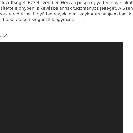
elezettségét. Ezzel szemben Herzan püspök gyűjteménye inkább 
esítette előnyben, s kevésbé annak tudományos jellegét. A Sze
lyezte előtérbe. E gyűjtemények, mint egykor és napjainkban, k
rt tökéletesen kiegészítik egymást.
022.