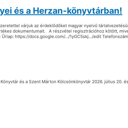
ei és a Herzan-könyvtárban!
retettel várjuk az érdeklődőket magyar nyelvű tárlatvezetésü
ékes dokumentumait. A részvétel regisztrációhoz kötött, mivel
 Űrlap: https://docs.google.com/…/1yGC5skj…/edit Telefonszám
önyvtár és a Szent Márton Kölcsönkönyvtár 2026. július 20. és 3