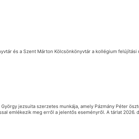
vtár és a Szent Márton Kölcsönkönyvtár a kollégium felújítási 
ldi György jezsuita szerzetes munkája, amely Pázmány Péter ösz
sal emlékezik meg erről a jelentős eseményről. A tárlat 2026. de