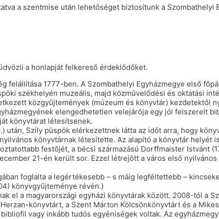
tatva a szentmise után lehetőséget biztosítunk a Szombathelyi
vözli a honlapját felkereső érdeklődőket.
ég felállítása 1777-ben. A Szombathelyi Egyházmegye első főpás
öki székhelyén muzeális, majd közművelődési és oktatási intéz
etkezett közgyűjtemények (múzeum és könyvtár) kezdetektől nyitva
házmegyének elengedhetetlen velejárója egy jól felszerelt bibl
át könyvtárat létesítsenek.
 után, Szily püspök elérkezettnek látta az időt arra, hogy kö
ilvános könyvtárnak létesítette. Az alapító a könyvtár helyét i
oztatottabb festőjét, a bécsi származású Dorffmaister Istvánt (1
ecember 21-én került sor. Ezzel létrejött a város első nyilváno
ában foglalta a legértékesebb – s máig legféltettebb – kincsek
04) könyvgyűjteménye révén.)
lnak el a magyarországi egyházi könyvtárak között. 2008-tól a 
 Herzan-könyvtárt, a Szent Márton Kölcsönkönyvtárt és a Mike
ok bibliofil vagy inkább tudós egyéniségek voltak. Az egyházmeg