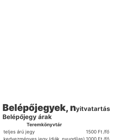
Belépőjegyek, n
yitvatartás
Belépőjegy árak
Teremkönyvtár
teljes árú jegy
1500 Ft /fő
kedvezményes jegy (diák, nyugdíjas)
1000 Ft /fő