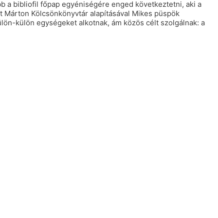
a bibliofil főpap egyéniségére enged következtetni, aki a
nt Márton Kölcsönkönyvtár alapításával Mikes püspök
ülön-külön egységeket alkotnak, ám közös célt szolgálnak: a