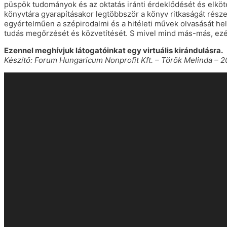
püspök tudományok és az oktatás iránti érdeklődését és elköt
könyvtára gyarapításakor legtöbbször a könyv ritkaságát rész
egyértelműen a szépirodalmi és a hitéleti művek olvasását he
tudás megőrzését és közvetítését. S mivel mind más-más, ezé
Ezennel meghívjuk látogatóinkat egy virtuális kirándulásra.
Készítő: Forum Hungaricum Nonprofit Kft. – Török Melinda – 2