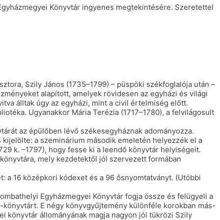
 Egyházmegyei Könyvtár ingyenes megtekintésére. Szeretettel
ztora, Szily János (1735–1799) – püspöki székfoglalója után –
ményeket alapított, amelyek rövidesen az egyházi és világi
 álltak úgy az egyházi, mint a civil értelmiség előtt.
iotéka. Ugyanakkor Mária Terézia (1717–1780), a felvilágosult
nyvtárát az épülőben lévő székesegyháznak adományozza.
s kijelölte: a szeminárium második emeletén helyezzék el a
729 k. –1797), hogy fesse ki a leendő könyvtár helyiségeit.
s könyvtára, mely kezdetektől jól szervezett formában
et: a 16 középkori kódexet és a 96 ősnyomtatványt. (Utóbbi
Szombathelyi Egyházmegyei Könyvtár fogja össze és felügyeli a
s-könyvtárt. E négy könyvgyűjtemény különféle korokban más-
yei könyvtár állományának magja nagyon jól tükrözi Szily